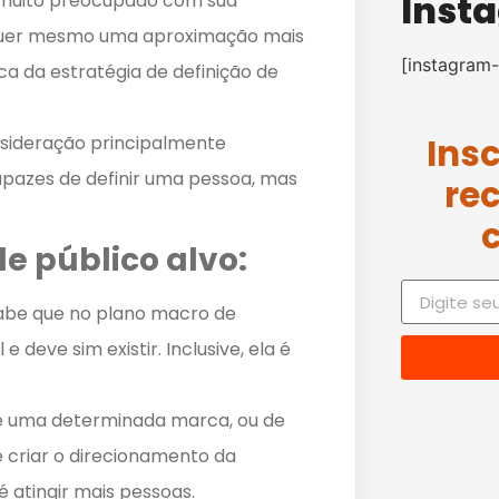
Inst
á muito preocupado com sua
e quer mesmo uma aproximação mais
[instagram-
ca da estratégia de definição de
Ins
sideração principalmente
apazes de definir uma pessoa, mas
re
e público alvo:
sabe que no plano macro de
e deve sim existir. Inclusive, ela é
 uma determinada marca, ou de
criar o direcionamento da
 atingir mais pessoas.