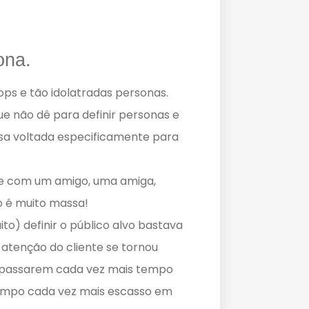
ona.
ops e tão idolatradas personas.
e não dê para definir personas e
sa voltada especificamente para
se com um amigo, uma amiga,
o é muito massa!
to) definir o público alvo bastava
 atenção do cliente se tornou
s passarem cada vez mais tempo
o tempo cada vez mais escasso em