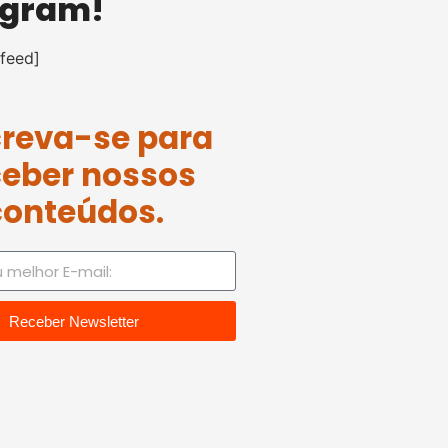
agram!
feed]
creva-se para
ceber nossos
conteúdos.
Receber Newsletter