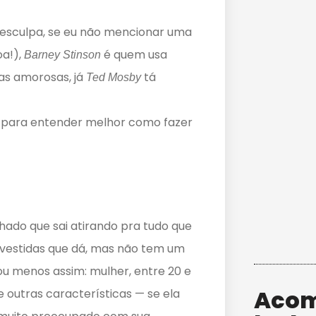
esculpa, se eu não mencionar uma
oa!),
é quem usa
Barney Stinson
as amorosas, já
tá
Ted Mosby
s para entender melhor como fazer
hado que sai atirando pra tudo que
nvestidas que dá, mas não tem um
 ou menos assim: mulher, entre 20 e
Acom
 e outras características — se ela