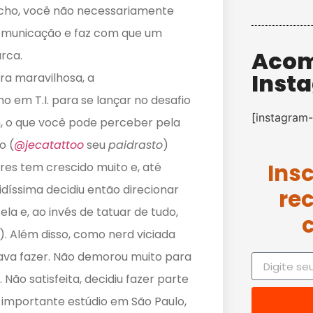
nicho, você não necessariamente
comunicação e faz com que um
Acom
rca.
Inst
a maravilhosa, a
o em T.I. para se lançar no desafio
[instagram-
, o que você pode perceber pela
o (
@jecatattoo
seu
paidrasto
)
Ins
es tem crescido muito e, até
díssima decidiu então direcionar
re
ela e, ao invés de tatuar de tudo,
l). Além disso, como nerd viciada
ava fazer. Não demorou muito para
Não satisfeita, decidiu fazer parte
importante estúdio em São Paulo,