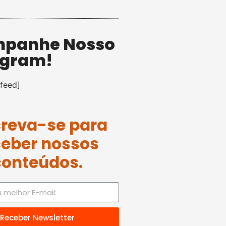
panhe Nosso
agram!
feed]
creva-se para
ceber nossos
conteúdos.
Receber Newsletter