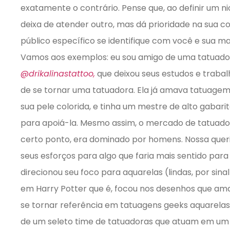
exatamente o contrário. Pense que, ao definir um 
deixa de atender outro, mas dá prioridade na sua 
público específico se identifique com você e sua ma
Vamos aos exemplos: eu sou amigo de uma tatuador
@
drikalinastattoo,
que deixou seus estudos e trabalh
de se tornar uma tatuadora. Ela já amava tatuagem
sua pele colorida, e tinha um mestre de alto gabarit
para apoiá-la. Mesmo assim, o mercado de tatuador
certo ponto, era dominado por homens. Nossa queri
seus esforços para algo que faria mais sentido para 
direcionou seu foco para aquarelas (lindas, por sina
em Harry Potter que é, focou nos desenhos que am
se tornar referência em tatuagens geeks aquarelas. 
de um seleto time de tatuadoras que atuam em um 