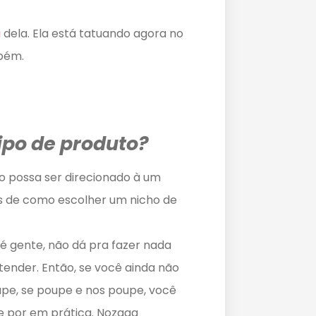
a
dela. Ela está tatuando agora no
bém.
ipo de produto?
 possa ser direcionado à um
as de como escolher um nicho de
né gente, não dá pra fazer nada
ender. Então, se você ainda não
upe, se poupe e nos poupe, você
e por em prática. Nozaaa